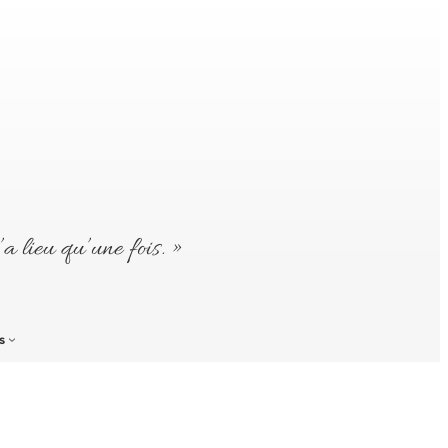
’a lieu qu’une fois. »
s