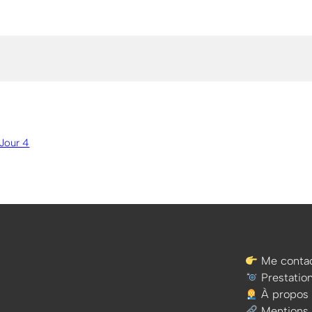
 Jour 4
Me contac
Prestatio
À propos
Mentions 