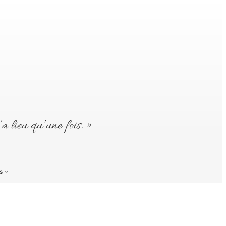
’a lieu qu’une fois. »
s