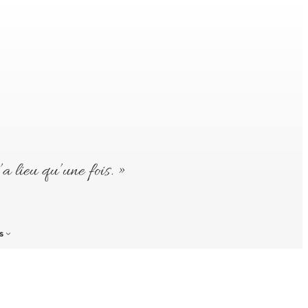
’a lieu qu’une fois. »
s