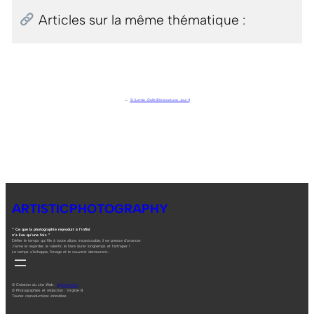
Articles sur la même thématique :
←
Sri Lanka . Galle & Unawatuna . Jour 4
ARTISTICPHOTOGRAPHY
“ Ce que la photographie reproduit à l’infini
n’a lieu qu’une fois ”
Défier le temps qui file à toute allure, insaisissable, il se presse d’avancer.
J’aime le regarder, le ralentir, le faire durer longtemps et l’attraper !
Le temps s’échappe, l’image et le souvenir demeurent…
© Création du site Web :
digitalneed.fr
© Photographies et rédaction : Virginie B.
Toutes reproductions interdites