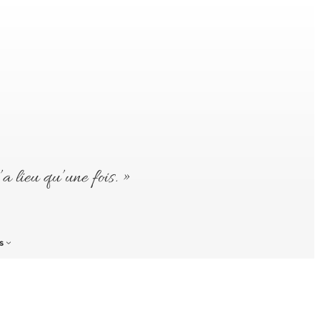
’a lieu qu’une fois. »
s