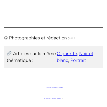
© Photographies et rédaction :
Virginie B.
Articles sur la même
Cigarette
, 
Noir et
thématique :
blanc
, 
Portrait
←
Portraits noir et blanc . Série 1
Portraits noir et blanc . Série 2
→