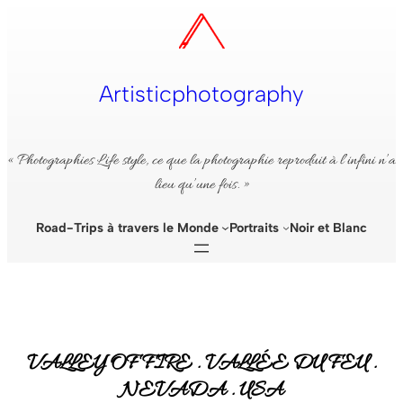
Aller
au
contenu
Artisticphotography
« Photographies Life style, ce que la photographie reproduit à l’infini n’a
lieu qu’une fois. »
Road-Trips à travers le Monde
Portraits
Noir et Blanc
VALLEY OF FIRE . VALLÉE DU FEU .
NEVADA . USA