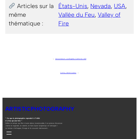
Articles sur la
États-Unis
, 
Nevada
, 
USA
, 
même
Vallée du Feu
, 
Valley of
thématique :
Fire
←
Venice beach . Los Angeles . Californie . USA
Corfou . Série Couleur
→
ARTISTICPHOTOGRAPHY
“ Ce que la photographie reproduit à l’infini
n’a lieu qu’une fois ”
Défier le temps qui file à toute allure, insaisissable, il se presse d’avancer.
J’aime le regarder, le ralentir, le faire durer longtemps et l’attraper !
Le temps s’échappe, l’image et le souvenir demeurent…