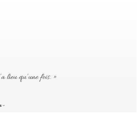
’a lieu qu’une fois. »
s