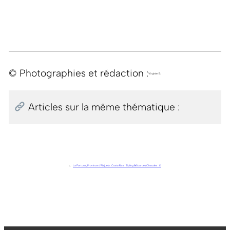
© Photographies et rédaction :
Virginie B.
Articles sur la même thématique :
←
La Fortuna, ⁨Province d’Alajuela⁩ . Costa Rica . Zipling & Sources Chaudes . J6