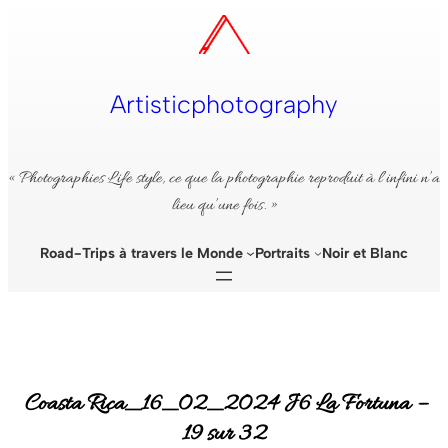
Aller
au
contenu
Artisticphotography
« Photographies Life style, ce que la photographie reproduit à l’infini n’a
lieu qu’une fois. »
Road-Trips à travers le Monde
Portraits
Noir et Blanc
Coasta Rica_16_02_2024 J6 La Fortuna –
19 sur 32