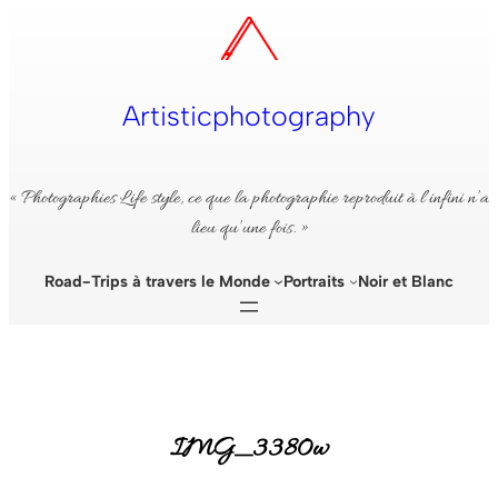
Aller
au
contenu
Artisticphotography
« Photographies Life style, ce que la photographie reproduit à l’infini n’a
lieu qu’une fois. »
Road-Trips à travers le Monde
Portraits
Noir et Blanc
IMG_3380w