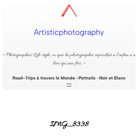
Aller
au
contenu
Artisticphotography
« Photographies Life style, ce que la photographie reproduit à l’infini n’a
lieu qu’une fois. »
Road-Trips à travers le Monde
Portraits
Noir et Blanc
IMG_8338