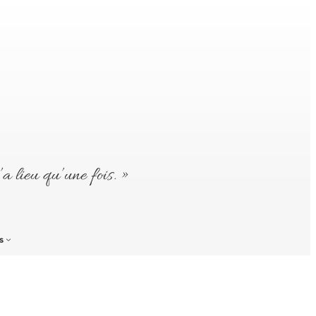
’a lieu qu’une fois. »
s