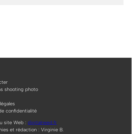
ter
ns shooting photo
légales
de confidentialité
u site Web :
digitalneed.fr
es et rédaction : Virginie B.