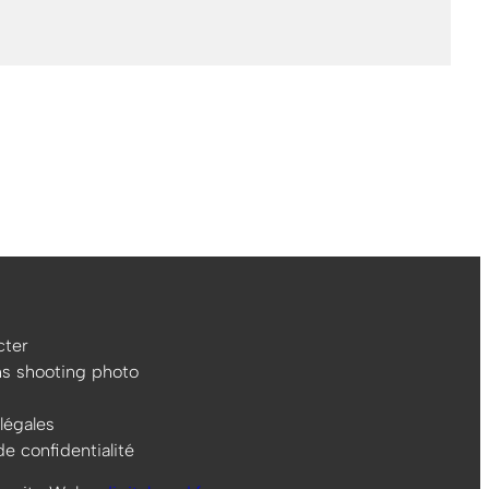
ter
ns shooting photo
légales
de confidentialité