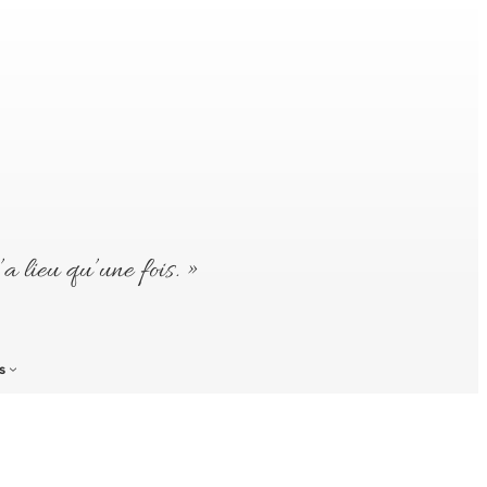
’a lieu qu’une fois. »
s