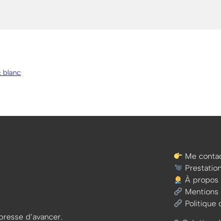
& blanc
Me contac
Prestatio
À propos
Mentions 
Politique 
e presse d’avancer.