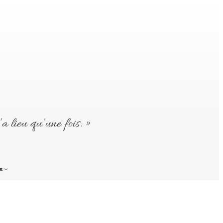
’a lieu qu’une fois. »
s