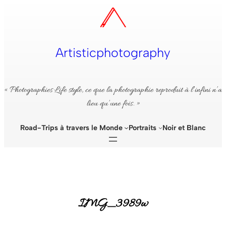
Aller
au
contenu
Artisticphotography
« Photographies Life style, ce que la photographie reproduit à l’infini n’a
lieu qu’une fois. »
Road-Trips à travers le Monde
Portraits
Noir et Blanc
IMG_3989w