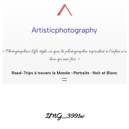
Aller
au
contenu
Artisticphotography
« Photographies Life style, ce que la photographie reproduit à l’infini n’a
lieu qu’une fois. »
Road-Trips à travers le Monde
Portraits
Noir et Blanc
IMG_3991w