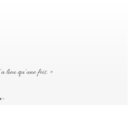
’a lieu qu’une fois. »
s