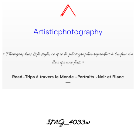
Aller
au
contenu
Artisticphotography
« Photographies Life style, ce que la photographie reproduit à l’infini n’a
lieu qu’une fois. »
Road-Trips à travers le Monde
Portraits
Noir et Blanc
IMG_4033w