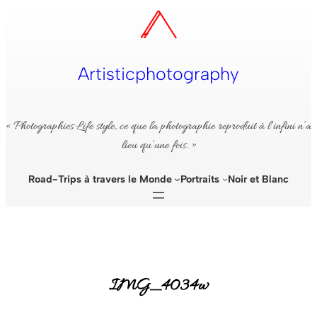
Aller
au
contenu
Artisticphotography
« Photographies Life style, ce que la photographie reproduit à l’infini n’a
lieu qu’une fois. »
Road-Trips à travers le Monde
Portraits
Noir et Blanc
IMG_4034w