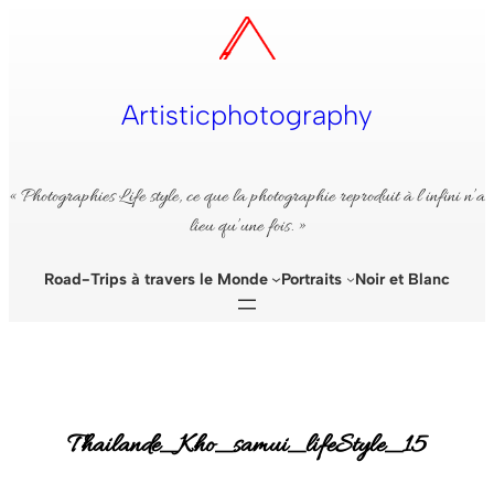
Aller
au
contenu
Artisticphotography
« Photographies Life style, ce que la photographie reproduit à l’infini n’a
lieu qu’une fois. »
Road-Trips à travers le Monde
Portraits
Noir et Blanc
Thailande_Kho_samui_lifeStyle_15