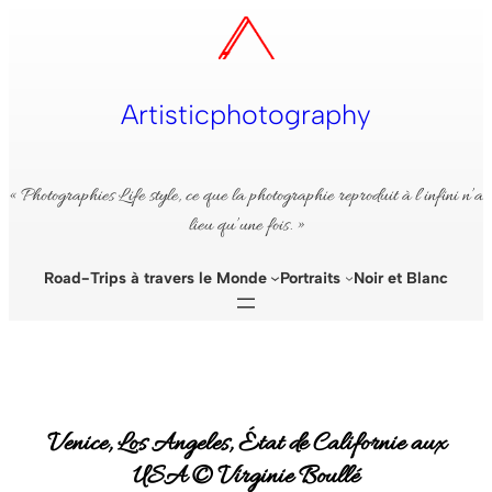
Aller
au
contenu
Artisticphotography
« Photographies Life style, ce que la photographie reproduit à l’infini n’a
lieu qu’une fois. »
Road-Trips à travers le Monde
Portraits
Noir et Blanc
Venice, Los Angeles, État de Californie aux
USA © Virginie Boullé