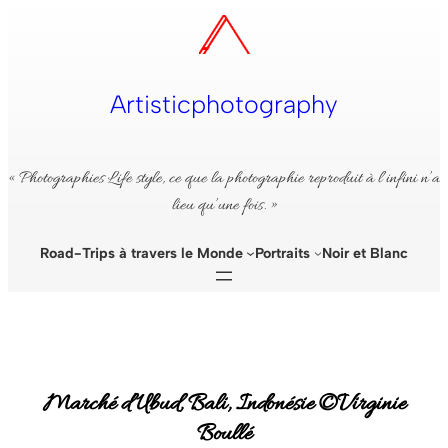
Aller
au
contenu
Artisticphotography
« Photographies Life style, ce que la photographie reproduit à l’infini n’a
lieu qu’une fois. »
Road-Trips à travers le Monde
Portraits
Noir et Blanc
Marché d’Ubud, Bali, Indonésie ©Virginie
Boullé