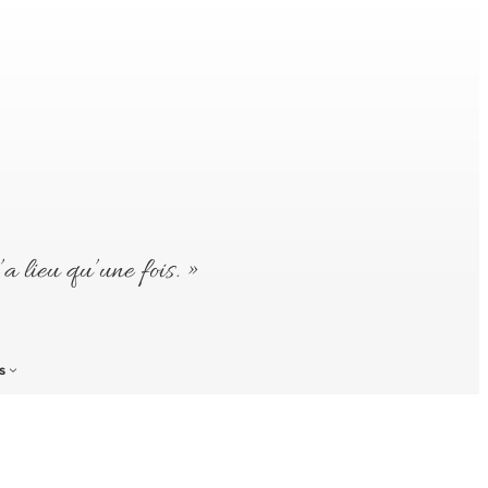
’a lieu qu’une fois. »
s