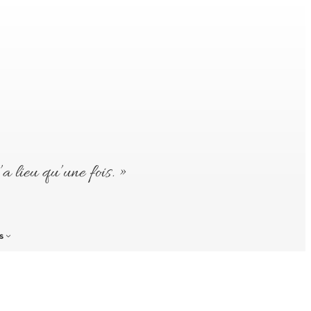
’a lieu qu’une fois. »
s