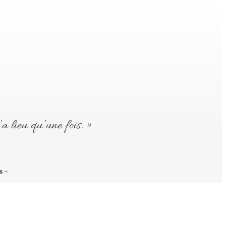
’a lieu qu’une fois. »
s