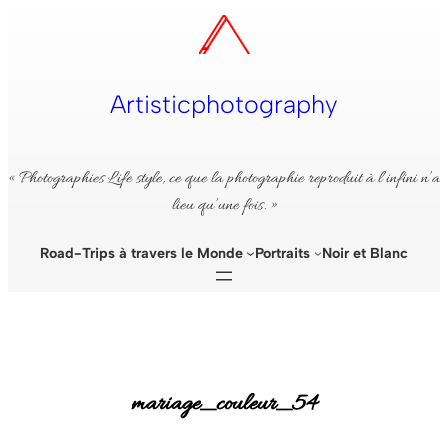
Aller
au
contenu
Artisticphotography
« Photographies Life style, ce que la photographie reproduit à l’infini n’a
lieu qu’une fois. »
Road-Trips à travers le Monde
Portraits
Noir et Blanc
mariage_couleur_54