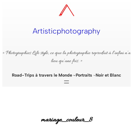
Aller
au
contenu
Artisticphotography
« Photographies Life style, ce que la photographie reproduit à l’infini n’a
lieu qu’une fois. »
Road-Trips à travers le Monde
Portraits
Noir et Blanc
mariage_couleur_8