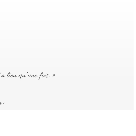
’a lieu qu’une fois. »
s