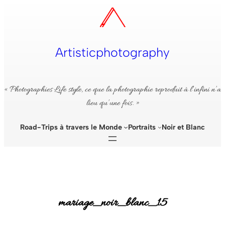
Aller
au
contenu
Artisticphotography
« Photographies Life style, ce que la photographie reproduit à l’infini n’a
lieu qu’une fois. »
Road-Trips à travers le Monde
Portraits
Noir et Blanc
mariage_noir_blanc_15