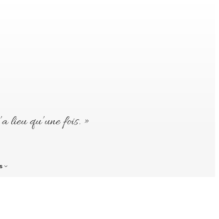
’a lieu qu’une fois. »
s