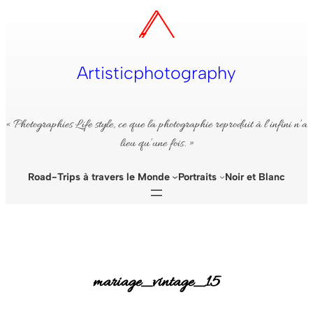
Aller
au
contenu
Artisticphotography
« Photographies Life style, ce que la photographie reproduit à l’infini n’a
lieu qu’une fois. »
Road-Trips à travers le Monde
Portraits
Noir et Blanc
mariage_vintage_15