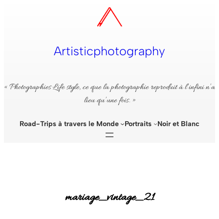
Aller
au
contenu
Artisticphotography
« Photographies Life style, ce que la photographie reproduit à l’infini n’a
lieu qu’une fois. »
Road-Trips à travers le Monde
Portraits
Noir et Blanc
mariage_vintage_21