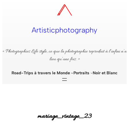
Aller
au
contenu
Artisticphotography
« Photographies Life style, ce que la photographie reproduit à l’infini n’a
lieu qu’une fois. »
Road-Trips à travers le Monde
Portraits
Noir et Blanc
mariage_vintage_23