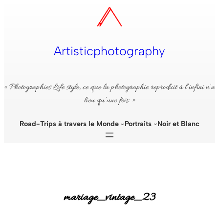
Aller
au
contenu
Artisticphotography
« Photographies Life style, ce que la photographie reproduit à l’infini n’a
lieu qu’une fois. »
Road-Trips à travers le Monde
Portraits
Noir et Blanc
mariage_vintage_23