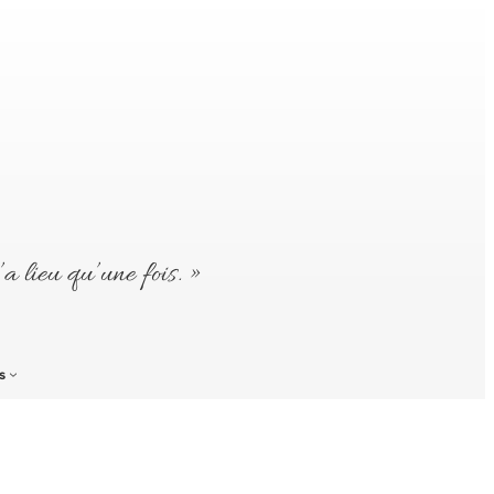
’a lieu qu’une fois. »
s