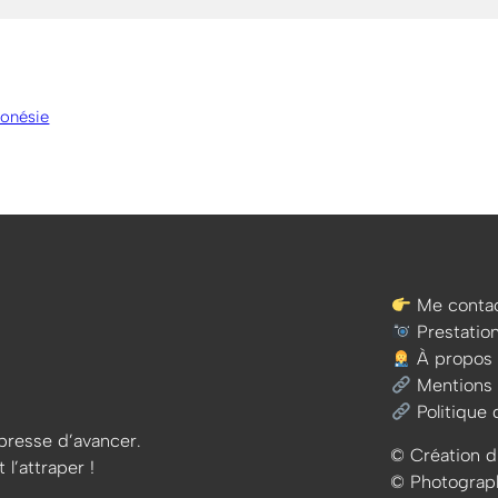
donésie
Me contac
Prestatio
À propos
Mentions 
Politique 
e presse d’avancer.
© Création d
 l’attraper !
© Photographi