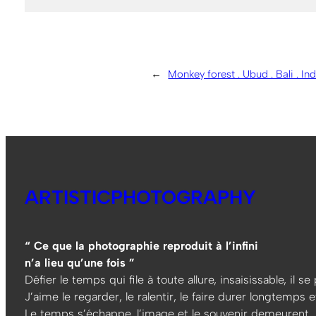
←
Monkey forest . Ubud . Bali . In
ARTISTICPHOTOGRAPHY
“ Ce que la photographie reproduit à l’infini
n’a lieu qu’une fois ”
Défier le temps qui file à toute allure, insaisissable, il s
J’aime le regarder, le ralentir, le faire durer longtemps et
Le temps s’échappe, l’image et le souvenir demeurent…