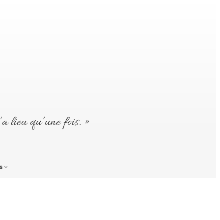
’a lieu qu’une fois. »
s