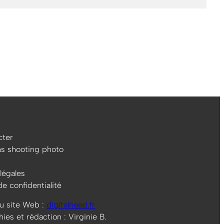
ter
ns shooting photo
légales
de confidentialité
u site Web :
digitalneed.fr
es et rédaction : Virginie B.