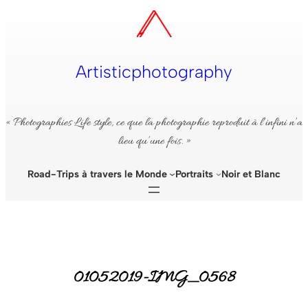
Aller
au
contenu
Artisticphotography
« Photographies Life style, ce que la photographie reproduit à l’infini n’a
lieu qu’une fois. »
Road-Trips à travers le Monde
Portraits
Noir et Blanc
01052019-IMG_0568