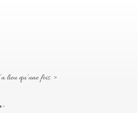
’a lieu qu’une fois. »
s