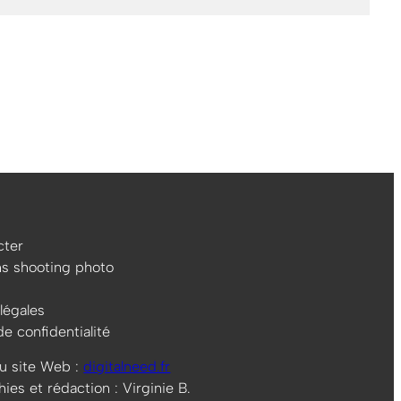
ter
ns shooting photo
légales
de confidentialité
u site Web :
digitalneed.fr
es et rédaction : Virginie B.