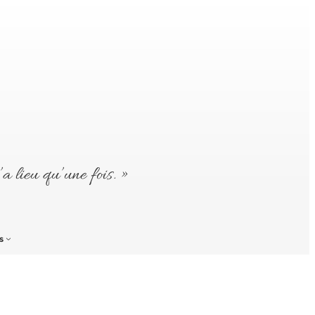
’a lieu qu’une fois. »
s