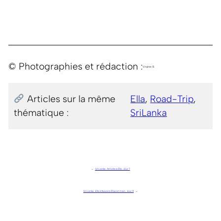
© Photographies et rédaction :
Virginie B.
Articles sur la même
Ella
, 
Road-Trip
, 
thématique :
SriLanka
←
Sri Lanka . Arrivée à Ella . Jour 7
Sri Lanka . Ella à Nuwara Eliya en train . Jour 9
→