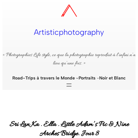
Aller
au
contenu
Artisticphotography
« Photographies Life style, ce que la photographie reproduit à l’infini n’a
lieu qu’une fois. »
Road-Trips à travers le Monde
Portraits
Noir et Blanc
Sri Lan Ka . Ella . Little Adam’s Pic & Nine
Arches Bridge. Jour 8