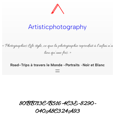
Aller
au
contenu
Artisticphotography
« Photographies Life style, ce que la photographie reproduit à l’infini n’a
lieu qu’une fois. »
Road-Trips à travers le Monde
Portraits
Noir et Blanc
80BB713C-B516-4C3E-8290-
040A8C324A93