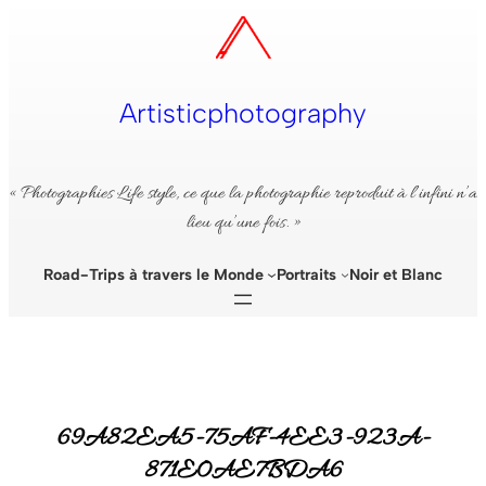
Aller
au
contenu
Artisticphotography
« Photographies Life style, ce que la photographie reproduit à l’infini n’a
lieu qu’une fois. »
Road-Trips à travers le Monde
Portraits
Noir et Blanc
69A82EA5-75AF-4EE3-923A-
871E0AE7BDA6