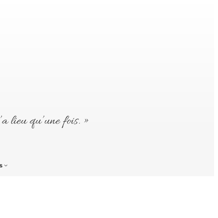
’a lieu qu’une fois. »
s