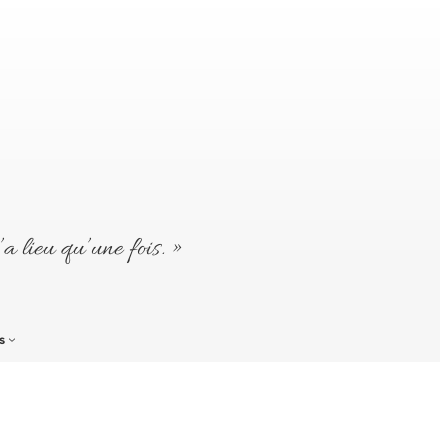
’a lieu qu’une fois. »
s