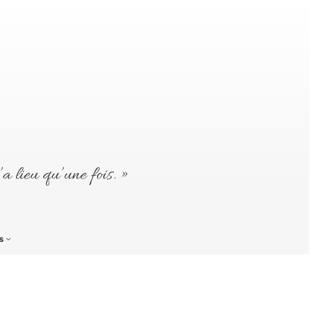
’a lieu qu’une fois. »
s