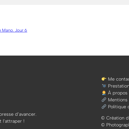
de Mano. Jour 6
Me contac
Prestatio
À propos
Mentions 
Politique 
e presse d’avancer.
© Création d
 l’attraper !
© Photographi