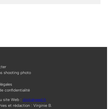
ter
ns shooting photo
légales
de confidentialité
u site Web :
digitalneed.fr
es et rédaction : Virginie B.