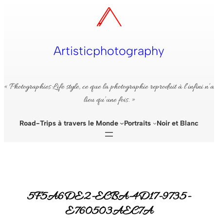
Aller
au
contenu
Artisticphotography
« Photographies Life style, ce que la photographie reproduit à l’infini n’a
lieu qu’une fois. »
Road-Trips à travers le Monde
Portraits
Noir et Blanc
5F5A6DE2-ECBA-4D17-9735-
E760503AEC7A