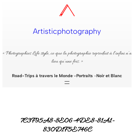
Aller
au
contenu
Artisticphotography
« Photographies Life style, ce que la photographie reproduit à l’infini n’a
lieu qu’une fois. »
Road-Trips à travers le Monde
Portraits
Noir et Blanc
7C3F95A8-8E06-4DE8-81A1-
830D1F5E746C