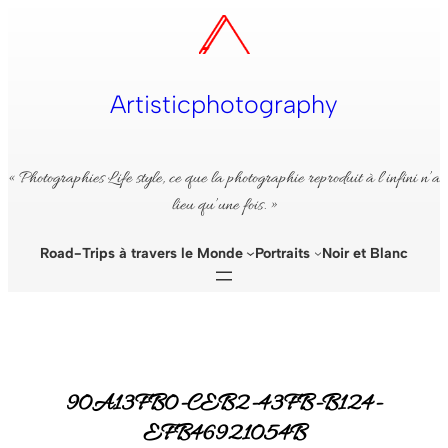
Aller
au
contenu
Artisticphotography
« Photographies Life style, ce que la photographie reproduit à l’infini n’a
lieu qu’une fois. »
Road-Trips à travers le Monde
Portraits
Noir et Blanc
90A13FB0-CEB2-43FB-B124-
EFB46921054B