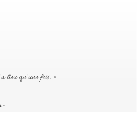
’a lieu qu’une fois. »
s