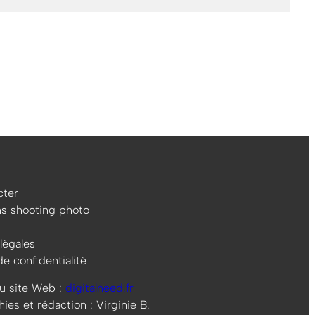
ter
ns shooting photo
légales
de confidentialité
u site Web :
digitalneed.fr
es et rédaction : Virginie B.