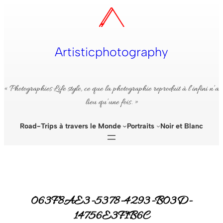
Aller
au
contenu
Artisticphotography
« Photographies Life style, ce que la photographie reproduit à l’infini n’a
lieu qu’une fois. »
Road-Trips à travers le Monde
Portraits
Noir et Blanc
063F8AE3-5378-4293-B03D-
14756E3F1B6C