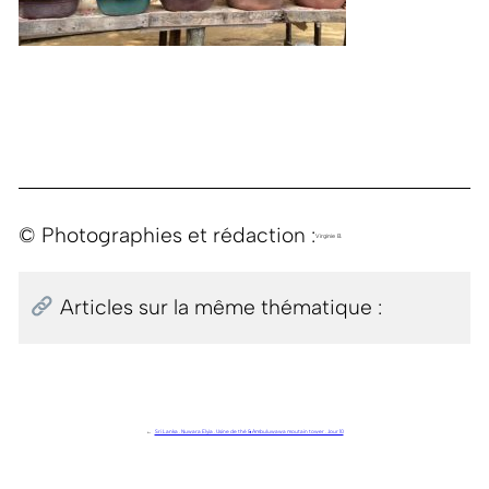
© Photographies et rédaction :
Virginie B.
Articles sur la même thématique :
←
Sri Lanka . Nuwara Elyia . Usine de thé & Ambuluwawa moutain tower . Jour 10